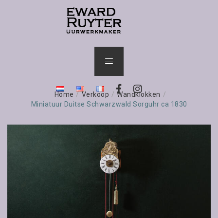
Home
/
Verkoop
/
Wandklokken
/
Miniatuur Duitse Schwarzwald Sorguhr ca 1830