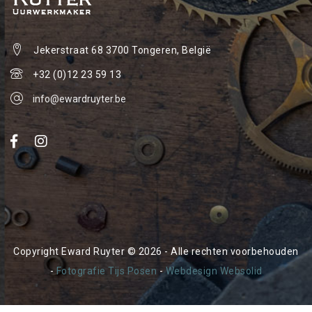
Jekerstraat 68
3700 Tongeren, België
+32 (0)12 23 59 13
info@ewardruyter.be
Copyright Eward Ruyter © 2026 - Alle rechten voorbehouden
-
Fotografie Tijs Posen
-
Webdesign Websolid