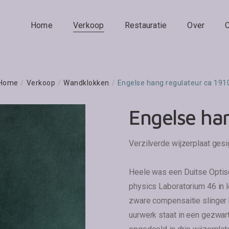
Home
Verkoop
Restauratie
Over
Home
/
Verkoop
/
Wandklokken
/
Engelse hang regulateur ca 191
Engelse han
Verzilverde wijzerplaat ges
Heele was een Duitse Optisc
physics Laboratorium 46 in l
zware compensaitie slinger 
uurwerk staat in een gezwart