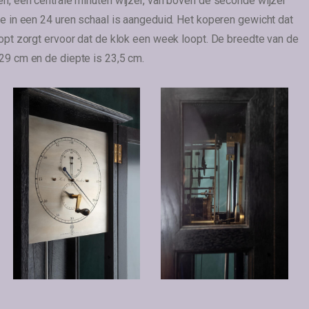
en, een centrale minuten wijzer, van boven de seconde wijzer
ie in een 24 uren schaal is aangeduid. Het koperen gewicht dat
oopt zorgt ervoor dat de klok een week loopt. De breedte van de
29 cm en de diepte is 23,5 cm.