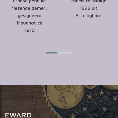
Franse pendule
Engels reisklokje
"lezende dame",
1898 uit
gesigneerd
Birmingham
Meugnot ca
1810