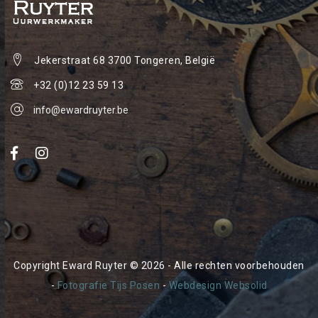
Jekerstraat 68
3700 Tongeren, België
+32 (0)12 23 59 13
info@ewardruyter.be
Copyright Eward Ruyter © 2026 - Alle rechten voorbehouden
-
Fotografie Tijs Posen
-
Webdesign Websolid