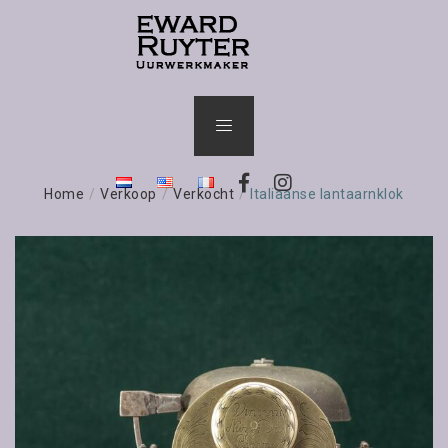
Home
/
Verkoop
/
Verkocht
/
Italiaanse lantaarnklok