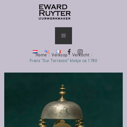
Home
/
Verkoop
/
Verkocht
/
Frans "Sur Terrasse" klokje ca 1780