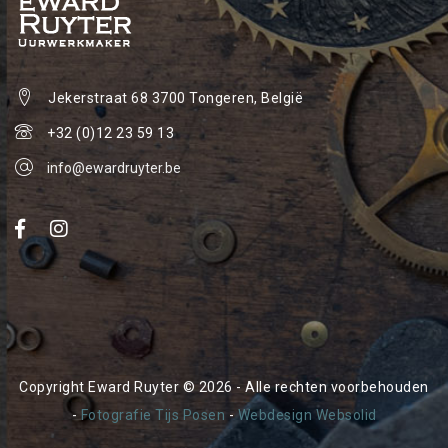
Jekerstraat 68
3700 Tongeren, België
+32 (0)12 23 59 13
info@ewardruyter.be
Copyright Eward Ruyter © 2026 - Alle rechten voorbehouden
-
Fotografie Tijs Posen
-
Webdesign Websolid