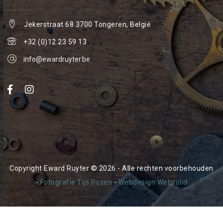
Jekerstraat 68
3700 Tongeren, België
+32 (0)12 23 59 13
info@ewardruyter.be
Copyright Eward Ruyter © 2026 - Alle rechten voorbehouden
-
Fotografie Tijs Posen
-
Webdesign Websolid