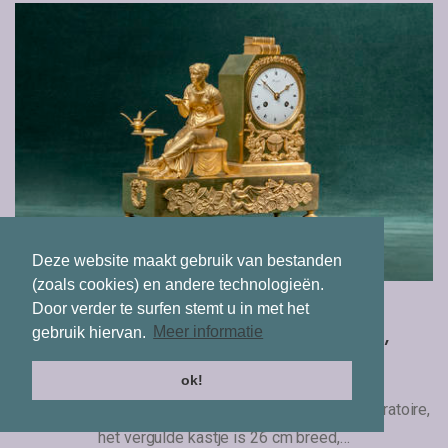
Deze website maakt gebruik van bestanden
(zoals cookies) en andere technologieën.
Door verder te surfen stemt u in met het
Franse pendule "lezende dame",
gebruik hiervan.
Meer informatie
gesigneerd Meugnot ca 1810
ok!
Meugnot was werkzaam in Parijs op de Place de L´Oratoire,
het vergulde kastje is 26 cm breed,…