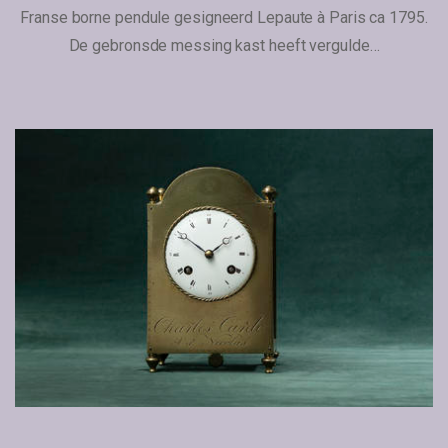
Franse borne pendule gesigneerd Lepaute à Paris ca 1795.
De gebronsde messing kast heeft vergulde…