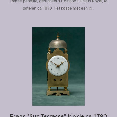
Franse pendule, gesigneerd Destapes Palais Royal, te
dateren ca 1810. Het kastje met een in…
Frans "Sur Terrasse" klokje ca 1780