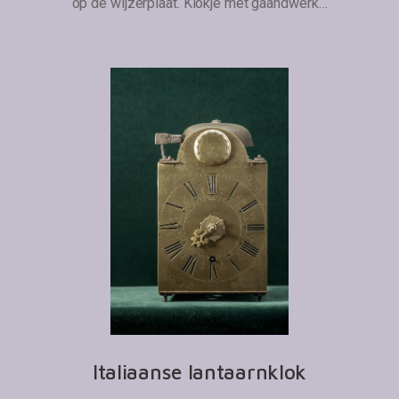
op de wijzerplaat. Klokje met gaandwerk…
Italiaanse lantaarnklok